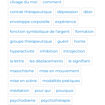
clivage du moi
comment
contrat thérapeutique
dépression
désir
enveloppe corporelle
expérience
fonction symbolique de l'argent
formation
groupe thérapeutique
guérir
honte
hyperactivité
inhibition
introjection
la lettre
les déplacements
le signifiant
masochisme
mise en mouvement
mise en scène
modalités pratiques
médiation
pour qui
pourquoi
psychodrame
psychothérapie