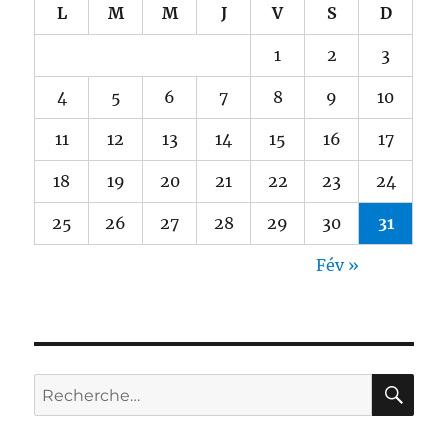
L
M
M
J
V
S
D
1
2
3
4
5
6
7
8
9
10
11
12
13
14
15
16
17
18
19
20
21
22
23
24
25
26
27
28
29
30
31
Fév »
RE
Recherche
pour :