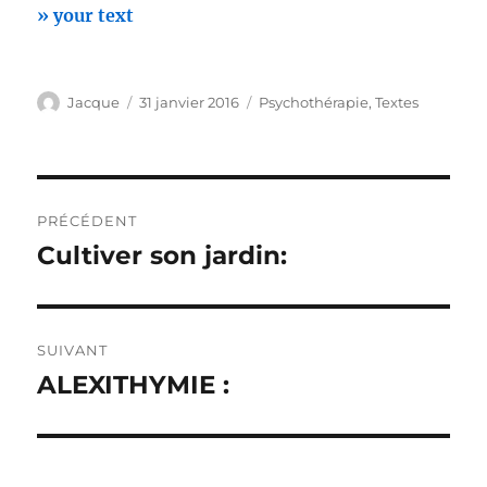
» your text
Auteur
Publié
Catégories
Jacque
31 janvier 2016
Psychothérapie
,
Textes
le
Navigation
PRÉCÉDENT
de
Cultiver son jardin:
Publication
précédente :
l’article
SUIVANT
ALEXITHYMIE :
Publication
suivante :