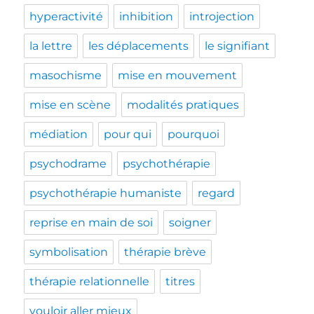
hyperactivité
inhibition
introjection
la lettre
les déplacements
le signifiant
masochisme
mise en mouvement
mise en scène
modalités pratiques
médiation
pour qui
pourquoi
psychodrame
psychothérapie
psychothérapie humaniste
regard
reprise en main de soi
soigner
symbolisation
thérapie brève
thérapie relationnelle
titres
vouloir aller mieux