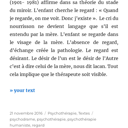
(1901- 1981) affirme dans sa théorie du stade
du miroir. L’enfant cherche le regard : « Quand
je regarde, on me voit. Donc j’existe ». Le cri du
nourrisson ne devient langage que s’il est
entendu par la mère. L’enfant se regarde dans
le visage de la mère. L’absence de regard,
d’échange créée la pathologie. Le regard est
désirant. Le désir de l’un est le désir de l’Autre
c’est à dire celui de la mère, nous dit lacan. Tout
cela implique que le thérapeute soit visible.
» your text
Publié
Catégories
Étiquettes
21 novembre 2016
Psychothérapie
,
Textes
le
psychodrame
,
psychothérapie
,
psychothérapie
humaniste
,
regard