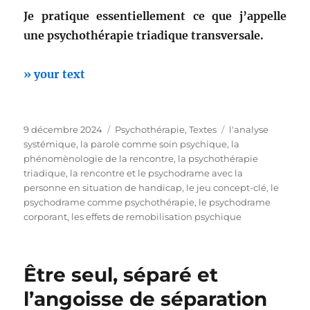
Je pratique essentiellement ce que j’appelle
une psychothérapie triadique transversale.
» your text
Publié
Catégories
Étiquettes
9 décembre 2024
Psychothérapie
,
Textes
l'analyse
le
systémique
,
la parole comme soin psychique
,
la
phénomènologie de la rencontre
,
la psychothérapie
triadique
,
la rencontre et le psychodrame avec la
personne en situation de handicap
,
le jeu concept-clé
,
le
psychodrame comme psychothérapie
,
le psychodrame
corporant
,
les effets de remobilisation psychique
Être seul, séparé et
l’angoisse de séparation