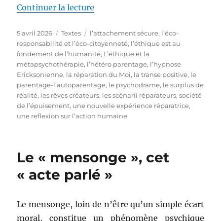
de « La (les) réparation(s) en p
Continuer la lecture
Publié
Catégories
Étiquettes
5 avril 2026
Textes
l’attachement sécure
,
l’éco-
le
responsabilité et l’éco-citoyenneté
,
l’éthique est au
fondement de l’humanité
,
L’éthique et la
métapsychothérapie
,
l’hétéro parentage
,
l’hypnose
Ericksonienne
,
la réparation du Moi
,
la transe positive
,
le
parentage-l’autoparentage
,
le psychodrame
,
le surplus de
réalité
,
les rêves créateurs
,
les scénarii réparateurs
,
société
de l’épuisement
,
une nouvelle expérience réparatrice
,
une reflexion sur l’action humaine
Le « mensonge », cet
« acte parlé »
Le mensonge, loin de n’être qu’un simple écart
moral, constitue un phénomène psychique