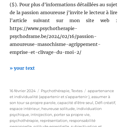
($). Pour plus d’informations détaillées au sujet
de la passion amoureuse j’invite le lecteur à lire
l’article suivant sur mon site web :
https://www.psychotherapie-
psychodrame.be/2024/02/16/passion-
amoureuse-masochisme-agrippement-
emprise-et-clivage-du-moi-2/
» your text
Publié
Catégories
Étiquettes
16 février 2024
Psychothérapie
,
Textes
appartenance
le
et individualité (appartenir et s’appartenir )
,
assumer à
son tour sa propre parole
,
capacité d’être seul
,
Défi créatif
,
espace intérieur
,
heureuse solitude
,
individuation
psychique
,
introjection
,
porter sa propre vie
,
psychothérapie
,
représentation
,
responsabilité
personnelle
,
solitude essentielle
,
subjectivation et