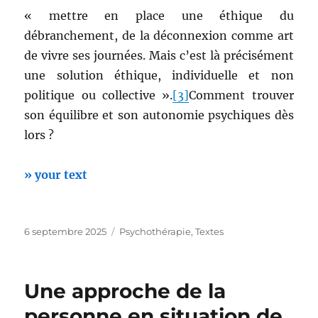
« mettre en place une éthique du
débranchement, de la déconnexion comme art
de vivre ses journées. Mais c’est là précisément
une solution éthique, individuelle et non
politique ou collective ».
[3]
Comment trouver
son équilibre et son autonomie psychiques dès
lors ?
» your text
Publié
Catégories
6 septembre 2025
Psychothérapie
,
Textes
le
Une approche de la
personne en situation de