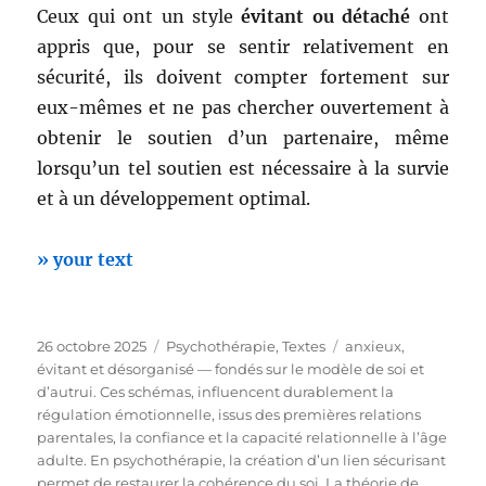
Ceux qui ont un style
évitant ou détaché
ont
appris que, pour se sentir relativement en
sécurité, ils doivent compter fortement sur
eux-mêmes et ne pas chercher ouvertement à
obtenir le soutien d’un partenaire, même
lorsqu’un tel soutien est nécessaire à la survie
et à un développement optimal.
» your text
Publié
Catégories
Étiquettes
26 octobre 2025
Psychothérapie
,
Textes
anxieux
,
le
évitant et désorganisé — fondés sur le modèle de soi et
d’autrui. Ces schémas
,
influencent durablement la
régulation émotionnelle
,
issus des premières relations
parentales
,
la confiance et la capacité relationnelle à l’âge
adulte. En psychothérapie
,
la création d’un lien sécurisant
permet de restaurer la cohérence du soi
,
La théorie de