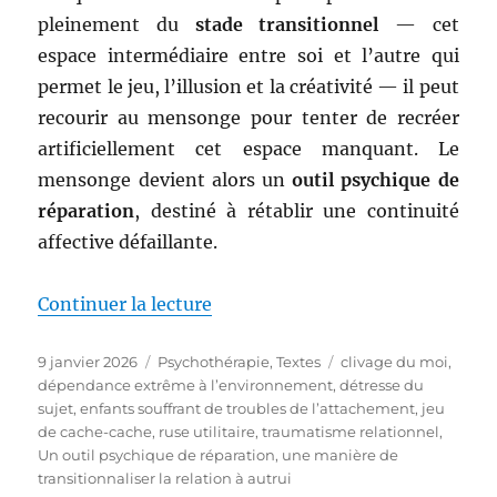
pleinement du
stade transitionnel
— cet
espace intermédiaire entre soi et l’autre qui
permet le jeu, l’illusion et la créativité — il peut
recourir au mensonge pour tenter de recréer
artificiellement cet espace manquant. Le
mensonge devient alors un
outil psychique de
réparation
, destiné à rétablir une continuité
affective défaillante.
de « Le « mensonge », cet « acte
Continuer la lecture
Publié
Catégories
Étiquettes
9 janvier 2026
Psychothérapie
,
Textes
clivage du moi
,
le
dépendance extrême à l’environnement
,
détresse du
sujet
,
enfants souffrant de troubles de l’attachement
,
jeu
de cache-cache
,
ruse utilitaire
,
traumatisme relationnel
,
Un outil psychique de réparation
,
une manière de
transitionnaliser la relation à autrui