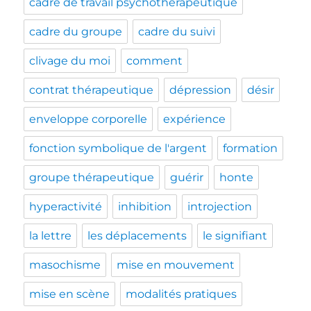
cadre de travail psychothérapeutique
cadre du groupe
cadre du suivi
clivage du moi
comment
contrat thérapeutique
dépression
désir
enveloppe corporelle
expérience
fonction symbolique de l'argent
formation
groupe thérapeutique
guérir
honte
hyperactivité
inhibition
introjection
la lettre
les déplacements
le signifiant
masochisme
mise en mouvement
mise en scène
modalités pratiques