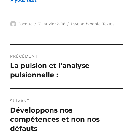
» your text
Auteur
Publié
Catégories
Jacque
31 janvier 2016
Psychothérapie
,
Textes
le
Navigation
PRÉCÉDENT
de
La pulsion et l’analyse
Publication
précédente :
pulsionnelle :
l’article
SUIVANT
Développons nos
Publication
suivante :
compétences et non nos
défauts