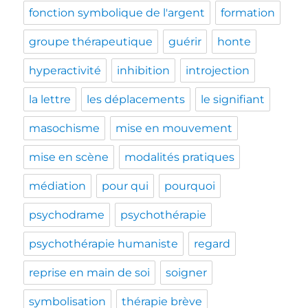
fonction symbolique de l'argent
formation
groupe thérapeutique
guérir
honte
hyperactivité
inhibition
introjection
la lettre
les déplacements
le signifiant
masochisme
mise en mouvement
mise en scène
modalités pratiques
médiation
pour qui
pourquoi
psychodrame
psychothérapie
psychothérapie humaniste
regard
reprise en main de soi
soigner
symbolisation
thérapie brève