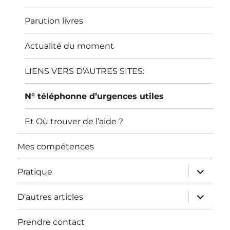
Parution livres
Actualité du moment
LIENS VERS D’AUTRES SITES:
N° téléphonne d’urgences utiles
Et Où trouver de l’aide ?
Mes compétences
ouvrir
Pratique
le
sous-
menu
ouvrir
D’autres articles
le
sous-
menu
Prendre contact