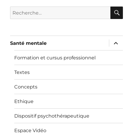
RE
Recherche
pour :
ouvrir
Santé mentale
le
sous-
menu
Formation et cursus professionnel
Textes
Concepts
Ethique
Dispositif psychothérapeutique
Espace Vidéo