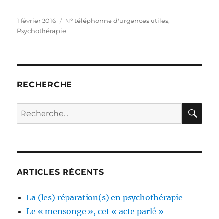
Publié
Catégories
1 février 2016
N° téléphonne d'urgences utiles
,
le
Psychothérapie
RECHERCHE
RE
Recherche
pour :
ARTICLES RÉCENTS
La (les) réparation(s) en psychothérapie
Le « mensonge », cet « acte parlé »