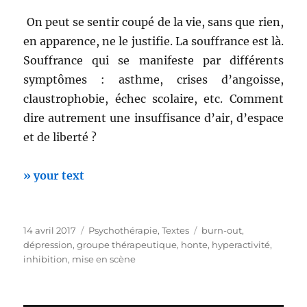
On peut se sentir coupé de la vie, sans que rien,
en apparence, ne le justifie. La souffrance est là.
Souffrance qui se manifeste par différents
symptômes : asthme, crises d’angoisse,
claustrophobie, échec scolaire, etc. Comment
dire autrement une insuffisance d’air, d’espace
et de liberté ?
» your text
Publié
Catégories
Étiquettes
14 avril 2017
Psychothérapie
,
Textes
burn-out
,
le
dépression
,
groupe thérapeutique
,
honte
,
hyperactivité
,
inhibition
,
mise en scène