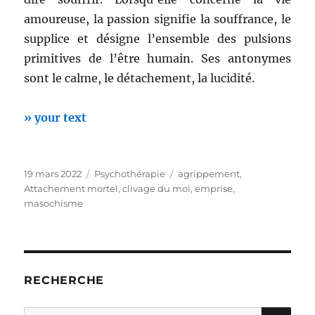
amoureuse, la passion signifie la souffrance, le
supplice et désigne l’ensemble des pulsions
primitives de l’être humain. Ses antonymes
sont le calme, le détachement, la lucidité.
» your text
Publié
Catégories
Étiquettes
19 mars 2022
Psychothérapie
agrippement
,
le
Attachement mortel
,
clivage du moi
,
emprise
,
masochisme
RECHERCHE
RE