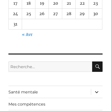
17
18
19
20
21
22
23
24
25
26
27
28
29
30
31
« Avr
RE
Recherche
pour :
ouvrir
Santé mentale
le
sous-
menu
Mes compétences