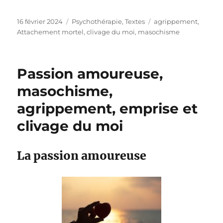
Publié
Catégories
Étiquettes
16 février 2024
Psychothérapie
,
Textes
agrippement
,
le
Attachement mortel
,
clivage du moi
,
masochisme
Passion amoureuse,
masochisme,
agrippement, emprise et
clivage du moi
La passion amoureuse