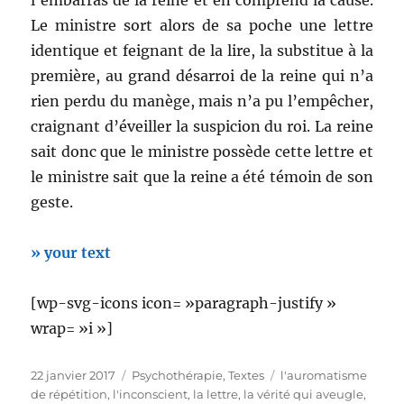
l’embarras de la reine et en comprend la cause.
Le ministre sort alors de sa poche une lettre
identique et feignant de la lire, la substitue à la
première, au grand désarroi de la reine qui n’a
rien perdu du manège, mais n’a pu l’empêcher,
craignant d’éveiller la suspicion du roi. La reine
sait donc que le ministre possède cette lettre et
le ministre sait que la reine a été témoin de son
geste.
» your text
[wp-svg-icons icon= »paragraph-justify »
wrap= »i »]
Publié
Catégories
Étiquettes
22 janvier 2017
Psychothérapie
,
Textes
l'auromatisme
le
de répétition
,
l'inconscient
,
la lettre
,
la vérité qui aveugle
,