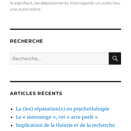
le signifiant
,
les déplacements
,
trois regards
,
un autre lieu
,
une autre scène
RECHERCHE
RE
Recherche
pour :
ARTICLES RÉCENTS
La (les) réparation(s) en psychothérapie
Le « mensonge », cet « acte parlé »
Implication de la théorie et de la recherche