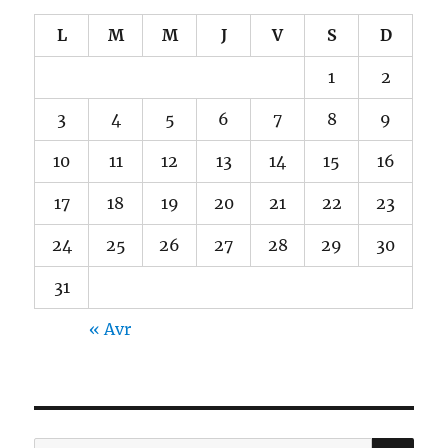
L
M
M
J
V
S
D
1
2
3
4
5
6
7
8
9
10
11
12
13
14
15
16
17
18
19
20
21
22
23
24
25
26
27
28
29
30
31
« Avr
RE