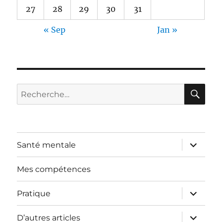
27
28
29
30
31
« Sep
Jan »
RE
Recherche
pour :
ouvrir
Santé mentale
le
sous-
menu
Mes compétences
ouvrir
Pratique
le
sous-
menu
ouvrir
D’autres articles