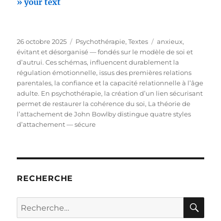
» your text
Publié
Catégories
Étiquettes
26 octobre 2025
Psychothérapie
,
Textes
anxieux
,
le
évitant et désorganisé — fondés sur le modèle de soi et
d’autrui. Ces schémas
,
influencent durablement la
régulation émotionnelle
,
issus des premières relations
parentales
,
la confiance et la capacité relationnelle à l’âge
adulte. En psychothérapie
,
la création d’un lien sécurisant
permet de restaurer la cohérence du soi
,
La théorie de
l’attachement de John Bowlby distingue quatre styles
d’attachement — sécure
RECHERCHE
RE
Recherche
pour :