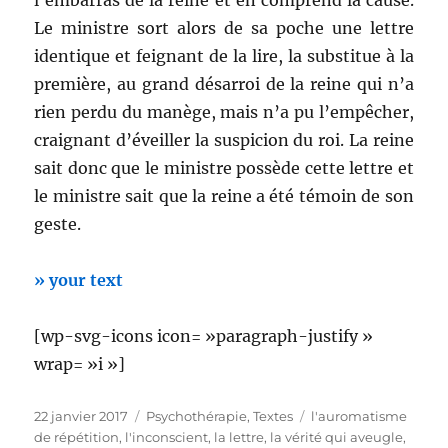
l’embarras de la reine et en comprend la cause.
Le ministre sort alors de sa poche une lettre
identique et feignant de la lire, la substitue à la
première, au grand désarroi de la reine qui n’a
rien perdu du manège, mais n’a pu l’empêcher,
craignant d’éveiller la suspicion du roi. La reine
sait donc que le ministre possède cette lettre et
le ministre sait que la reine a été témoin de son
geste.
» your text
[wp-svg-icons icon= »paragraph-justify »
wrap= »i »]
Publié
Catégories
Étiquettes
22 janvier 2017
Psychothérapie
,
Textes
l'auromatisme
le
de répétition
,
l'inconscient
,
la lettre
,
la vérité qui aveugle
,