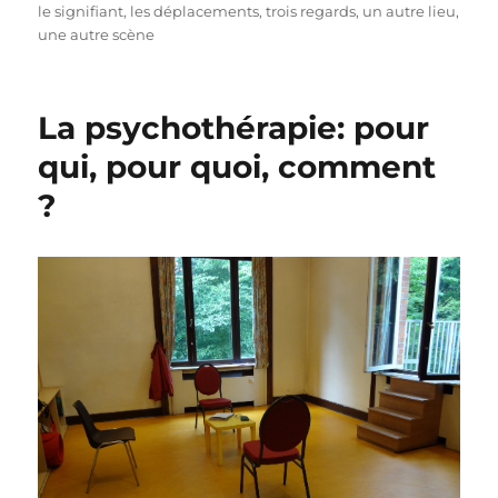
le signifiant
,
les déplacements
,
trois regards
,
un autre lieu
,
une autre scène
La psychothérapie: pour
qui, pour quoi, comment
?