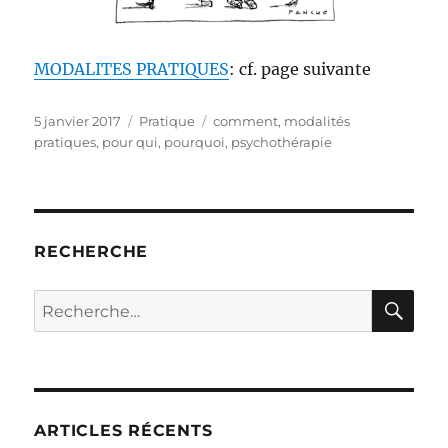
MODALITES PRATIQUES
: cf. page suivante
Publié
Catégories
Étiquettes
5 janvier 2017
Pratique
comment
,
modalités
le
pratiques
,
pour qui
,
pourquoi
,
psychothérapie
RECHERCHE
RE
Recherche
pour :
ARTICLES RÉCENTS