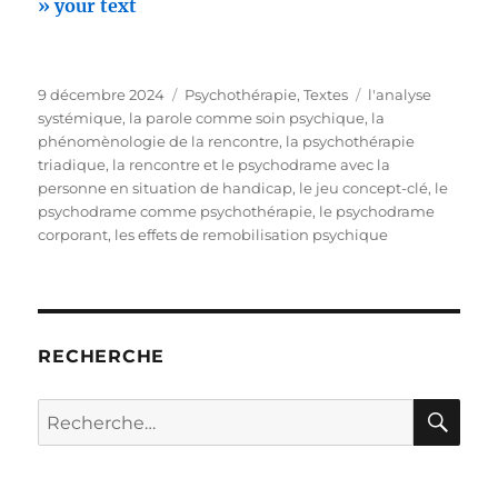
» your text
Publié
Catégories
Étiquettes
9 décembre 2024
Psychothérapie
,
Textes
l'analyse
le
systémique
,
la parole comme soin psychique
,
la
phénomènologie de la rencontre
,
la psychothérapie
triadique
,
la rencontre et le psychodrame avec la
personne en situation de handicap
,
le jeu concept-clé
,
le
psychodrame comme psychothérapie
,
le psychodrame
corporant
,
les effets de remobilisation psychique
RECHERCHE
RE
Recherche
pour :