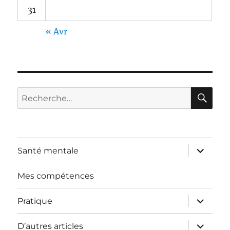
31
« Avr
RE
Recherche
pour :
ouvrir
Santé mentale
le
sous-
menu
Mes compétences
ouvrir
Pratique
le
sous-
menu
ouvrir
D’autres articles