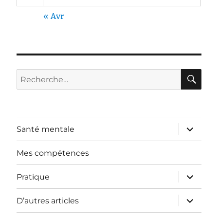
« Avr
RE
Recherche
pour :
ouvrir
Santé mentale
le
sous-
menu
Mes compétences
ouvrir
Pratique
le
sous-
menu
ouvrir
D’autres articles
le
sous-