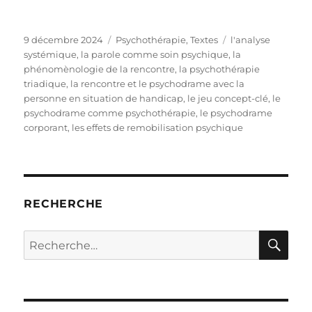
Publié
Catégories
Étiquettes
9 décembre 2024
Psychothérapie
,
Textes
l'analyse
le
systémique
,
la parole comme soin psychique
,
la
phénomènologie de la rencontre
,
la psychothérapie
triadique
,
la rencontre et le psychodrame avec la
personne en situation de handicap
,
le jeu concept-clé
,
le
psychodrame comme psychothérapie
,
le psychodrame
corporant
,
les effets de remobilisation psychique
RECHERCHE
RE
Recherche
pour :