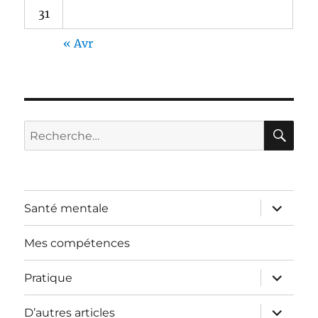
31
« Avr
RE
Recherche
pour :
ouvrir
Santé mentale
le
sous-
menu
Mes compétences
ouvrir
Pratique
le
sous-
menu
ouvrir
D’autres articles