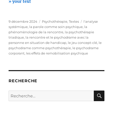
» your text
Publié
Catégories
Étiquettes
9 décembre 2024
Psychothérapie
,
Textes
l'analyse
le
systémique
,
la parole comme soin psychique
,
la
phénomènologie de la rencontre
,
la psychothérapie
triadique
,
la rencontre et le psychodrame avec la
personne en situation de handicap
,
le jeu concept-clé
,
le
psychodrame comme psychothérapie
,
le psychodrame
corporant
,
les effets de remobilisation psychique
RECHERCHE
RE
Recherche
pour :