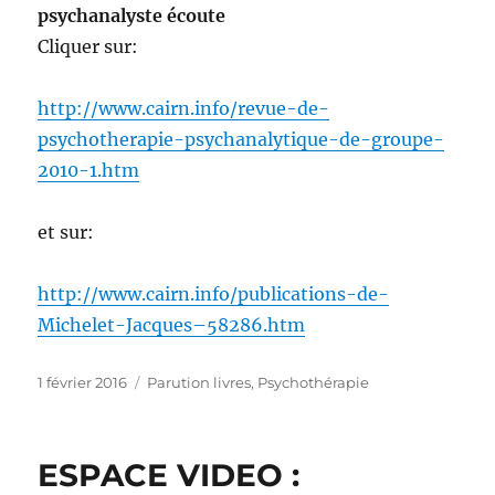
psychanalyste écoute
Cliquer sur:
http://www.cairn.info/revue-de-
psychotherapie-psychanalytique-de-groupe-
2010-1.htm
et sur:
http://www.cairn.info/publications-de-
Michelet-Jacques–58286.htm
Publié
Catégories
1 février 2016
Parution livres
,
Psychothérapie
le
ESPACE VIDEO :