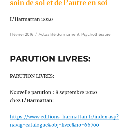
soin de soi et de l’autre en soi
L’Harmattan 2020
Publié
Catégories
1 février 2016
Actualité du moment
,
Psychothérapie
le
PARUTION LIVRES:
PARUTION LIVRES:
Nouvelle parution : 8 septembre 2020
chez
L’Harmattan
:
https://www.editions-harmattan.fr/index.asp?
navig=catalogue&obj=livre&no=66700