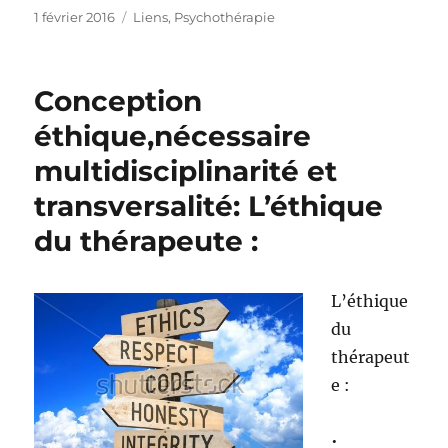
Publié
Catégories
1 février 2016
Liens
,
Psychothérapie
le
Conception
éthique,nécessaire
multidisciplinarité et
transversalité: L’éthique
du thérapeute :
L’éthique
du
thérapeut
e :
•