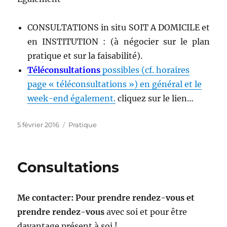
CONSULTATIONS in situ SOIT A DOMICILE et
en INSTITUTION : (à négocier sur le plan
pratique et sur la faisabilité).
Téléconsultations
possibles (cf. horaires
page « téléconsultations ») en général et le
week-end également.
cliquez sur le lien…
Publié
Catégories
5 février 2016
Pratique
le
Consultations
Me contacter
:
Pour prendre rendez-vous
et
prendre rendez-vous
avec soi et pour être
davantage présent à soi !