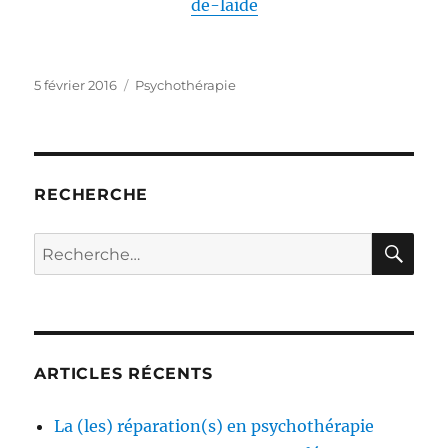
de-laide
Publié
Catégories
5 février 2016
Psychothérapie
le
RECHERCHE
RE
Recherche
pour :
ARTICLES RÉCENTS
La (les) réparation(s) en psychothérapie