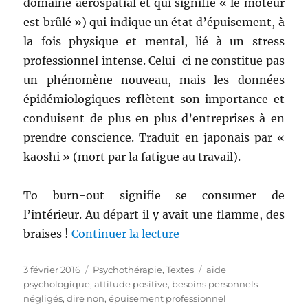
domaine aérospatial et qui signifie « le moteur
est brûlé ») qui indique un état d’épuisement, à
la fois physique et mental, lié à un stress
professionnel intense. Celui-ci ne constitue pas
un phénomène nouveau, mais les données
épidémiologiques reflètent son importance et
conduisent de plus en plus d’entreprises à en
prendre conscience. Traduit en japonais par «
kaoshi » (mort par la fatigue au travail).
To burn-out signifie se consumer de
l’intérieur. Au départ il y avait une flamme, des
de « Le Burn-Out »
braises !
Continuer la lecture
Publié
Catégories
Étiquettes
3 février 2016
Psychothérapie
,
Textes
aide
le
psychologique
,
attitude positive
,
besoins personnels
négligés
,
dire non
,
épuisement professionnel