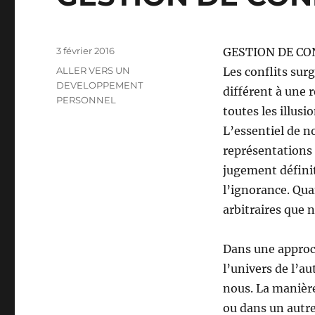
Publié
3 février 2016
GESTION DE CO
le
Catégories
ALLER VERS UN
Les conflits sur
DEVELOPPEMENT
différent à une 
PERSONNEL
toutes les illusi
L’essentiel de n
représentations ?
jugement définit
l’ignorance. Qu
arbitraires que 
Dans une approc
l’univers de l’au
nous. La manière
ou dans un autre