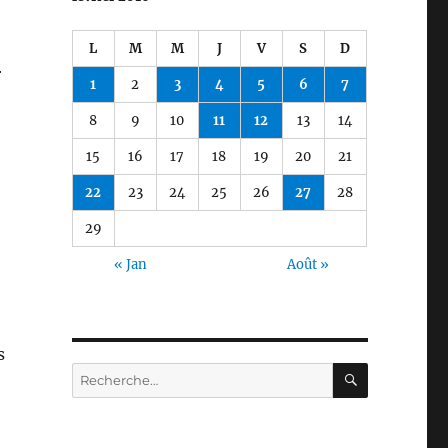
L
M
M
J
V
S
D
r
1
2
3
4
5
6
7
8
9
10
11
12
13
14
15
16
17
18
19
20
21
22
23
24
25
26
27
28
29
« Jan
Août »
s
RECHERC
Recherche
pour :