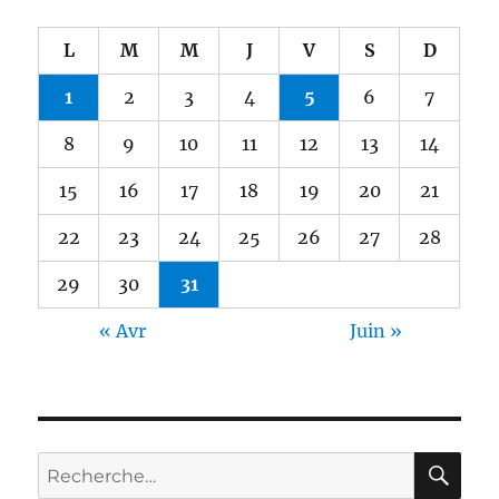
L
M
M
J
V
S
D
1
2
3
4
5
6
7
8
9
10
11
12
13
14
15
16
17
18
19
20
21
22
23
24
25
26
27
28
29
30
31
« Avr
Juin »
RE
Recherche
pour :