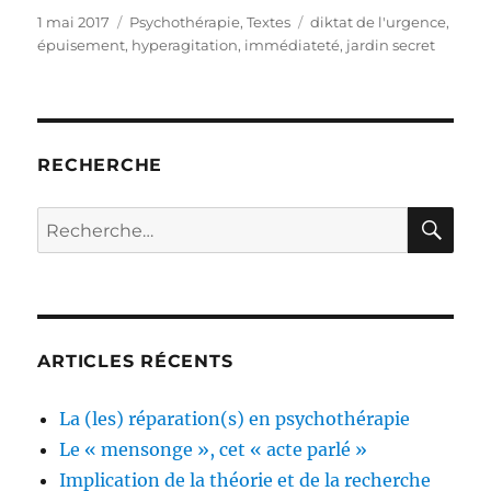
Publié
Catégories
Étiquettes
1 mai 2017
Psychothérapie
,
Textes
diktat de l'urgence
,
le
épuisement
,
hyperagitation
,
immédiateté
,
jardin secret
RECHERCHE
RE
Recherche
pour :
ARTICLES RÉCENTS
La (les) réparation(s) en psychothérapie
Le « mensonge », cet « acte parlé »
Implication de la théorie et de la recherche